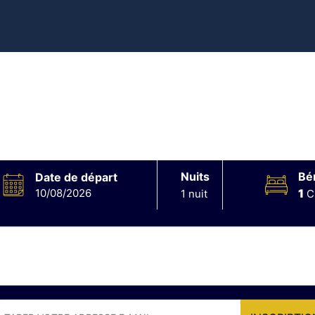
Nuits
Bén
Date de départ
10/08/2026
1
1 nuit
C