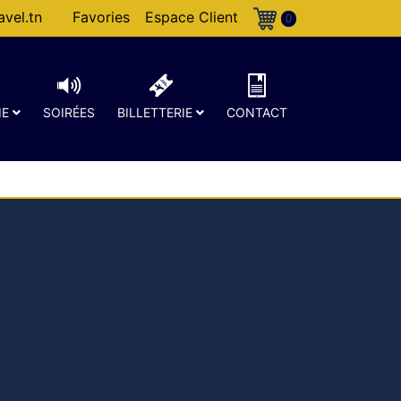
vel.tn
Favories
Espace Client
0
IE
SOIRÉES
BILLETTERIE
CONTACT